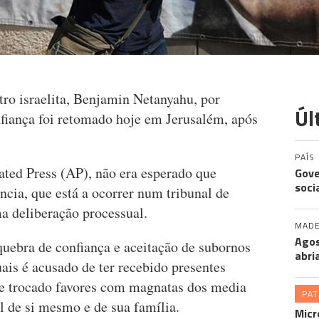
ro israelita, Benjamin Netanyahu, por
Úl
nfiança foi retomado hoje em Jerusalém, após
PAÍS
ted Press (AP), não era esperado que
Gove
soci
cia, que está a ocorrer num tribunal de
a deliberação processual.
MADE
Agos
quebra de confiança e aceitação de subornos
abri
ais é acusado de ter recebido presentes
 e trocado favores com magnatas dos media
PA
l de si mesmo e de sua família.
Micr