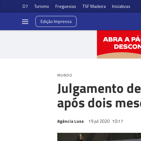
D7
Turismo
Freguesias
TSF Madeira
Iniciativas
Edição
Impressa
MUNDO
Julgamento de
após dois mes
Agência Lusa
19 jul 2020
10:17