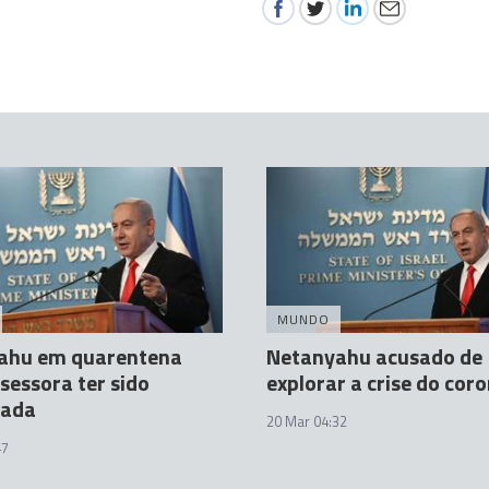
MUNDO
ahu em quarentena
Netanyahu acusado de
sessora ter sido
explorar a crise do cor
iada
20 Mar 04:32
47