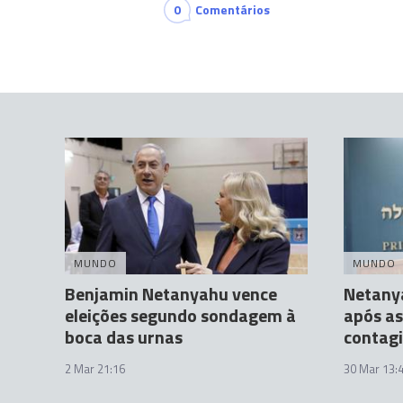
0
Comentários
MUNDO
MUNDO
Benjamin Netanyahu vence
Netany
eleições segundo sondagem à
após as
boca das urnas
contag
2 Mar 21:16
30 Mar 13: