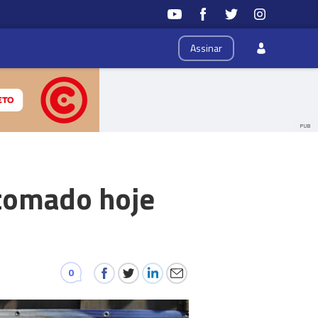
Assinar
PUB
tomado hoje
0