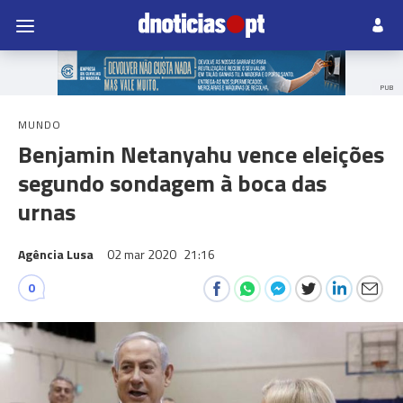
PUB
MUNDO
Benjamin Netanyahu vence eleições
segundo sondagem à boca das
urnas
Agência Lusa
02 mar 2020
21:16
0