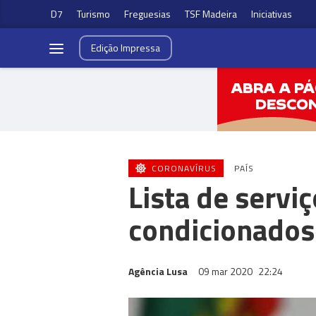
D7
Turismo
Freguesias
TSF Madeira
Iniciativas
Edição
Impressa
CORONAVÍRUS
PAÍS
Lista de servi
condicionados
Agência Lusa
09 mar 2020
22:24