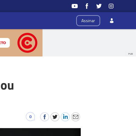
Assinar
PUB
 ou
0