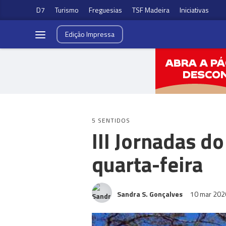
D7
Turismo
Freguesias
TSF Madeira
Iniciativas
Edição
Impressa
5 SENTIDOS
III Jornadas d
quarta-feira
Sandra S. Gonçalves
10 mar 20