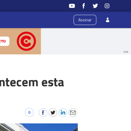
Assinar
PUB
ontecem esta
0