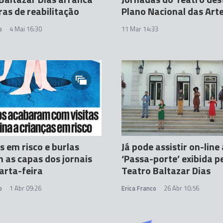
as de reabilitação
Plano Nacional das Art
o
4 Mai 16:30
11 Mar 14:33
s em risco e burlas
Já pode assistir on-line
as capas dos jornais
‘Passa-porte’ exibida p
arta-feira
Teatro Baltazar Dias
o
1 Abr 09:26
Erica Franco
26 Abr 10:56