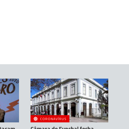
CORONAVÍRUS
stacam
Câmara do Funchal fecha