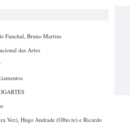
o Funchal, Bruno Martins
acional das Artes
r
nciamentos
da DGARTES
os
ira Vez), Hugo Andrade (Olho.te) e Ricardo