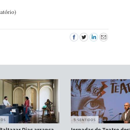
atório)
DOS
5 SENTIDOS
Baltazar Dias arranca
Jornadas do Teatro de