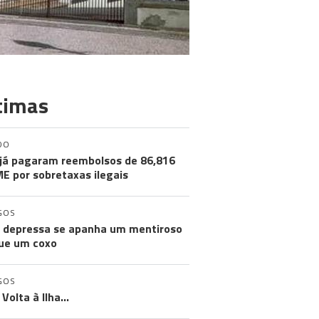
timas
DO
já pagaram reembolsos de 86,816
ME por sobretaxas ilegais
GOS
 depressa se apanha um mentiroso
ue um coxo
GOS
Volta à Ilha…