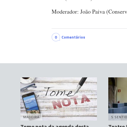
Moderador: João Paiva (Conserv
0
Comentários
MADEIRA
5 SENTI
Tome nota da agenda desta
Teatro 