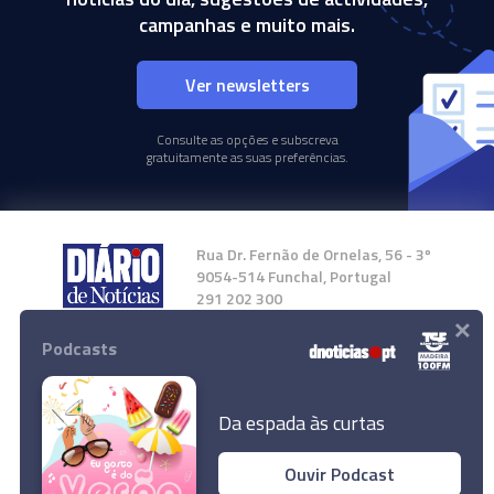
campanhas e muito mais.
Ver newsletters
Consulte as opções e subscreva
gratuitamente as suas preferências.
Rua Dr. Fernão de Ornelas, 56 - 3º
9054-514 Funchal, Portugal
291 202 300
×
Podcasts
Instale a nossa App
Da espada às curtas
Ouvir Podcast