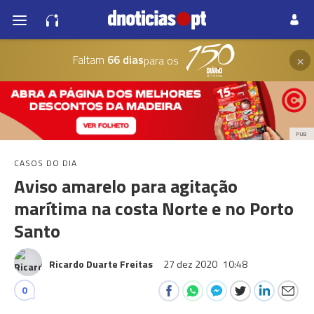
×
Faltam
66 dias
para os
PUB
CASOS DO DIA
Aviso amarelo para agitação
marítima na costa Norte e no Porto
Santo
Ricardo Duarte Freitas
27 dez 2020
10:48
0