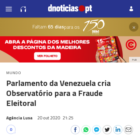
×
Faltam
65 dias
para os
PUB
MUNDO
Parlamento da Venezuela cria
Observatório para a Fraude
Eleitoral
Agência Lusa
20 out 2020
21:25
0