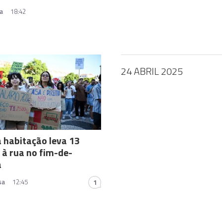
a
18:42
24 ABRIL 2025
a habitação leva 13
 à rua no fim-de-
a
sa
12:45
1