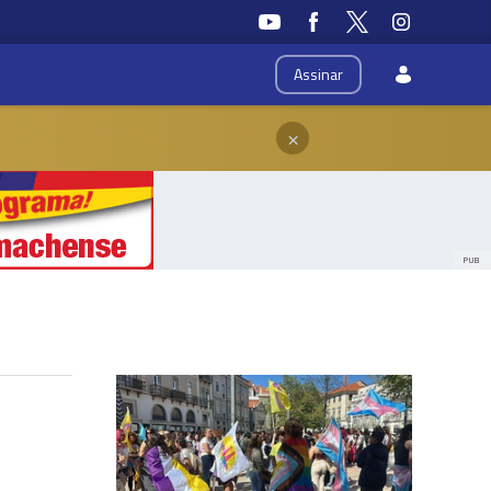
Assinar
×
PUB