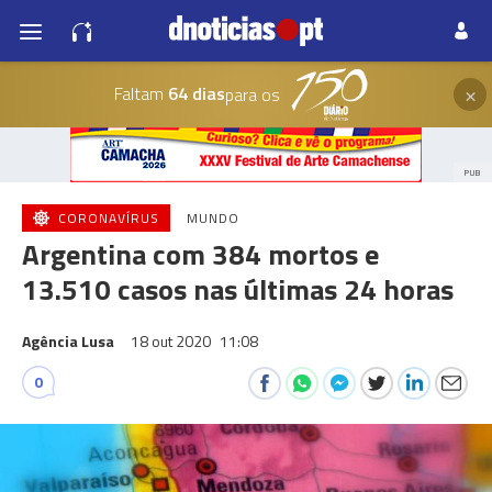
×
Faltam
64 dias
para os
PUB
CORONAVÍRUS
MUNDO
Argentina com 384 mortos e
13.510 casos nas últimas 24 horas
Agência Lusa
18 out 2020
11:08
0