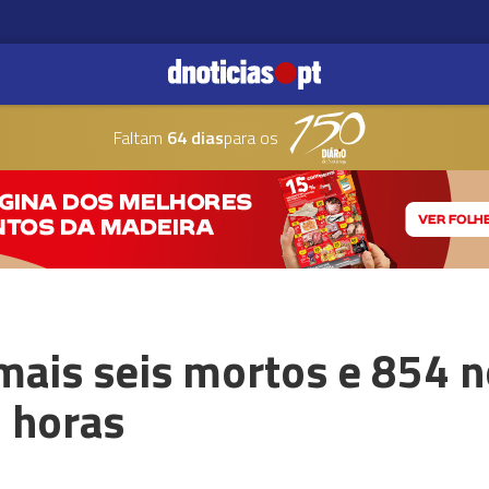
Faltam
64 dias
para os
mais seis mortos e 854 
 horas