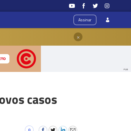
Assinar
×
PUB
novos casos
0