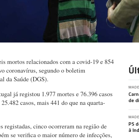
seis mortos relacionados com a covid-19 e 854
Úl
vo coronavírus, segundo o boletim
al da Saúde (DGS).
MADE
ugal já registou 1.977 mortes e 76.396 casos
Carn
de d
s 25.482 casos, mais 441 do que na quarta-
MADE
PS d
s registadas, cinco ocorreram na região de
à In
bém se verifica o maior número de infecções,