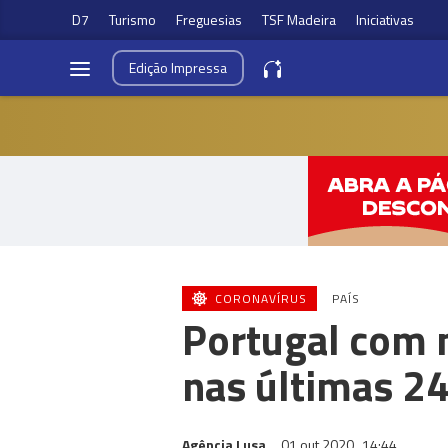
D7
Turismo
Freguesias
TSF Madeira
Iniciativas
Edição
Impressa
CORONAVÍRUS
PAÍS
Portugal com 
nas últimas 24
Agência Lusa
01 out 2020
14:44