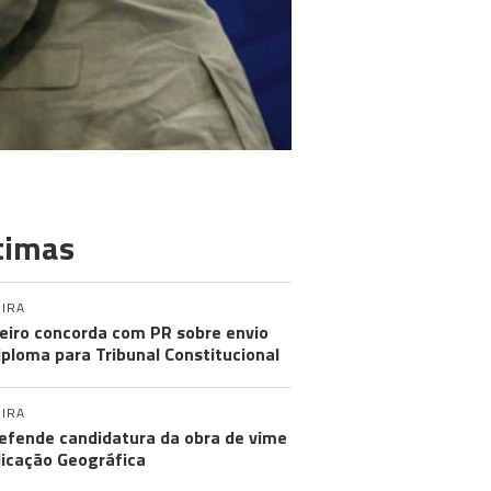
timas
IRA
eiro concorda com PR sobre envio
iploma para Tribunal Constitucional
IRA
efende candidatura da obra de vime
dicação Geográfica