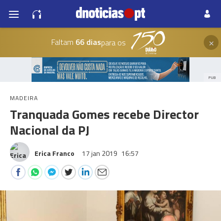
×
Faltam
66 dias
para os
PUB
MADEIRA
Tranquada Gomes recebe Director
Nacional da PJ
Erica Franco
17 jan 2019
16:57