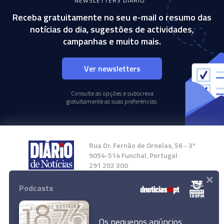
NEWSLETTERS DIÁRIO
Receba gratuitamente no seu e-mail o resumo das
notícias do dia, sugestões de actividades,
campanhas e muito mais.
Ver newsletters
Consulte as opções e subscreva
gratuitamente as suas preferências.
Rua Dr. Fernão de Ornelas, 56 - 3º
9054-514 Funchal, Portugal
291 202 300
×
Podcasts
Instale a nossa App
Os pequenos anúncios