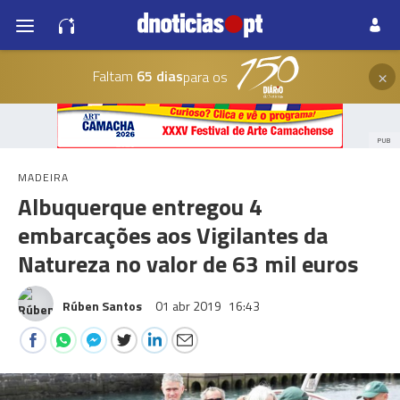
×
Faltam
65 dias
para os
PUB
MADEIRA
Albuquerque entregou 4
embarcações aos Vigilantes da
Natureza no valor de 63 mil euros
Rúben Santos
01 abr 2019
16:43