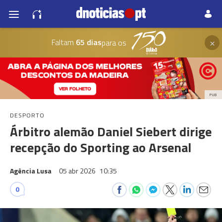
×
Faltam
65 dias
para os
PUB
DESPORTO
Árbitro alemão Daniel Siebert dirige
recepção do Sporting ao Arsenal
Agência Lusa
05 abr 2026
10:35
0