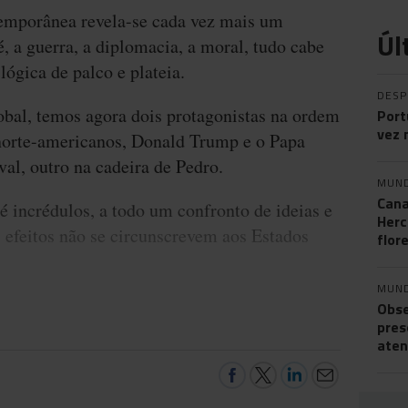
temporânea revela-se cada vez mais um
Úl
é, a guerra, a diplomacia, a moral, tudo cabe
ógica de palco e plateia.
DES
obal, temos agora dois protagonistas na ordem
Port
vez 
norte-americanos, Donald Trump e o Papa
al, outro na cadeira de Pedro.
MUN
Cana
té incrédulos, a todo um confronto de ideias e
Herc
os efeitos não se circunscrevem aos Estados
flor
MUN
Obse
pres
aten