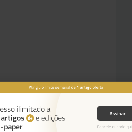
Atingiu o limite semanal de
1 artigo
oferta
esso ilimitado a
Assinar
s
artigos
e edições
Instale a nossa App
e-paper
Cancele quando qui