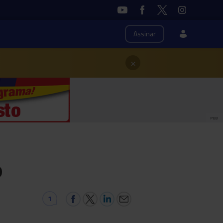
Assinar
×
PUB
o
1