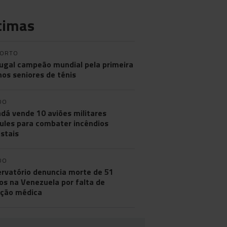
timas
PORTO
ugal campeão mundial pela primeira
nos seniores de ténis
DO
dá vende 10 aviões militares
ules para combater incêndios
estais
DO
rvatório denuncia morte de 51
os na Venezuela por falta de
ção médica