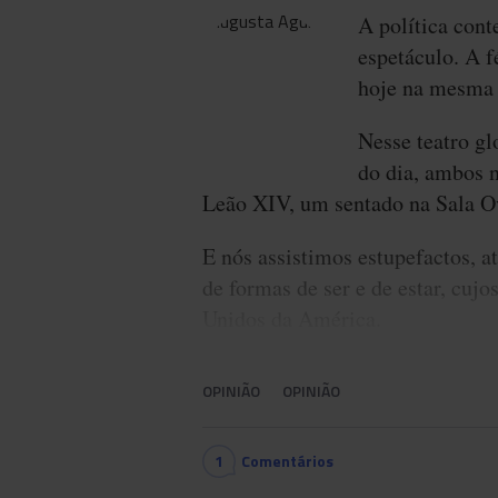
A política con
espetáculo. A f
hoje na mesma l
Nesse teatro gl
do dia, ambos 
Leão XIV, um sentado na Sala Ov
E nós assistimos estupefactos, a
de formas de ser e de estar, cuj
Unidos da América.
OPINIÃO
OPINIÃO
1
Comentários