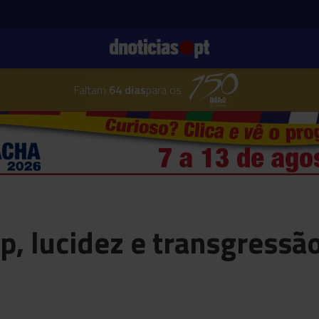
Faltam
64 dias
para os
p, lucidez e transgressã