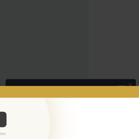
×
Podcasts
Da espada às curtas
Ouvir Podcast
© 2026 Empresa Diário de Notícias, Lda.
ser.
Todos os direitos reservados.