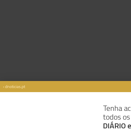
‹ dnoticias.pt
Tenha ac
todos o
Rua Dr. Fernão de Ornelas, 56 - 3º
9054-514 Funchal, Portugal
DIÁRIO 
291 202 300