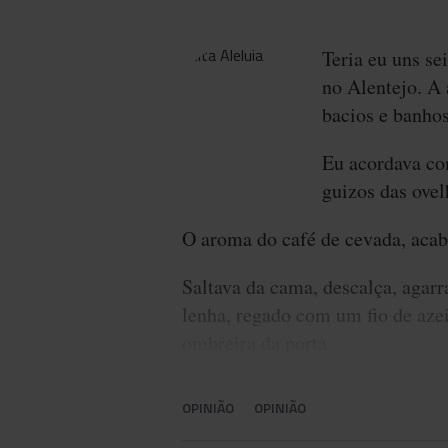
Teria eu uns se
no Alentejo. A 
bacios e banhos
Eu acordava com
guizos das ovel
O aroma do café de cevada, acaba
Saltava da cama, descalça, agarr
lenha, regado com um fio de azei
ombreira da porta.
OPINIÃO
OPINIÃO