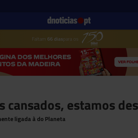
Faltam
66 dias
para os
s cansados, estamos des
ente ligada à do Planeta