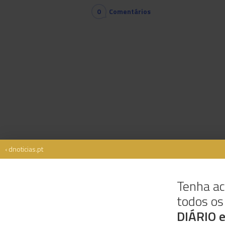
0
Comentários
‹ dnoticias.pt
Tenha ac
todos o
Rua Dr. Fernão de Ornelas, 56 - 3º
9054-514 Funchal, Portugal
DIÁRIO 
291 202 300