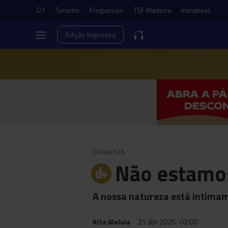
D7
Turismo
Freguesias
TSF Madeira
Iniciativas
Edição
Impressa
CRÓNICAS
Não estamo
A nossa natureza está intimam
Rita Aleluia
21 abr 2026
02:00