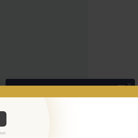
×
Podcasts
Os pequenos anúncios
Ouvir Podcast
© 2026 Empresa Diário de Notícias, Lda.
ser.