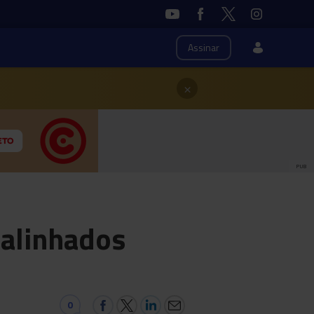
Assinar
×
PUB
alinhados
0