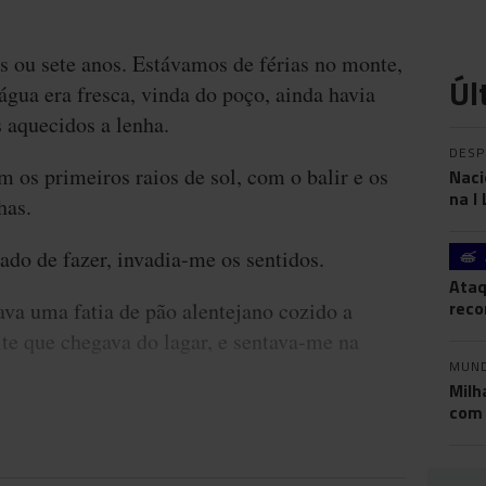
is ou sete anos. Estávamos de férias no monte,
Úl
água era fresca, vinda do poço, ainda havia
 aquecidos a lenha.
DES
 os primeiros raios de sol, com o balir e os
Naci
na I
has.
do de fazer, invadia-me os sentidos.
Ataq
reco
ava uma fatia de pão alentejano cozido a
te que chegava do lagar, e sentava-me na
MUN
Milh
com 