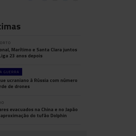
timas
PORTO
onal, Marítimo e Santa Clara juntos
 Liga 23 anos depois
A GUERRA
ue ucraniano à Rússia com número
rde de drones
DO
ares evacuados na China e no Japão
aproximação do tufão Dolphin