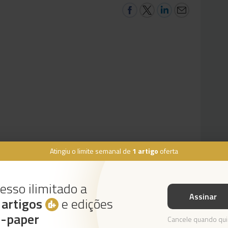
Atingiu o limite semanal de
1 artigo
oferta
esso ilimitado a
Assinar
s
artigos
e edições
Instale a nossa App
e-paper
Cancele quando qui