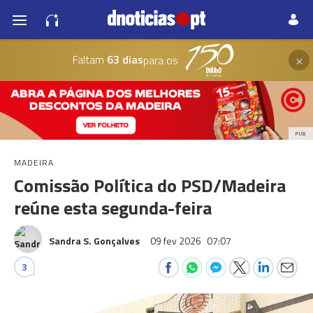
×
Faltam
63 dias
para os
PUB
MADEIRA
Comissão Política do PSD/Madeira
reúne esta segunda-feira
Sandra S. Gonçalves
09 fev 2026
07:07
3