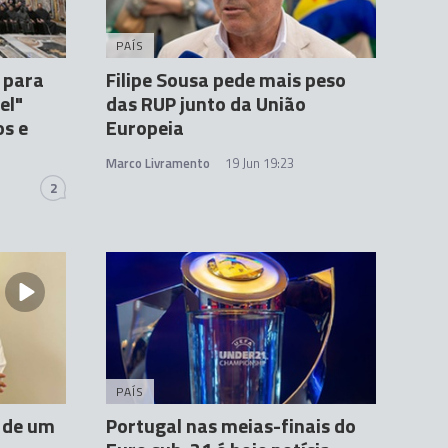
PAÍS
 para
Filipe Sousa pede mais peso
el"
das RUP junto da União
os e
Europeia
Marco Livramento
19 Jun 19:23
2
PAÍS
r de um
Portugal nas meias-finais do