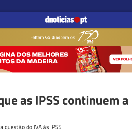
Faltam
65 dias
para os
 que as IPSS continuem a
da questão do IVA às IPSS