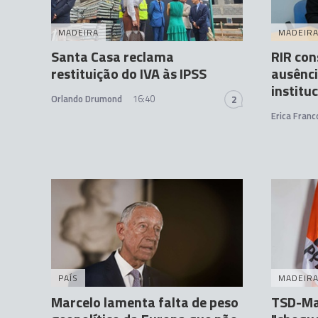
MADEIRA
MADEIR
Santa Casa reclama
RIR con
restituição do IVA às IPSS
ausênci
institu
Orlando Drumond
16:40
2
Erica Franc
PAÍS
MADEIR
Marcelo lamenta falta de peso
TSD-Ma