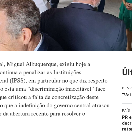
l, Miguel Albuquerque, exigiu hoje a
Úl
ontinua a penalizar as Instituições
cial (IPSS), em particular no que diz respeito
o esta uma “discriminação inaceitável” face
DES
"Vai
e criticou a falta de concretização deste
do que a indefinição do governo central atrasou
PAÍS
 da abertura recente para resolver o
PR e
decr
reto