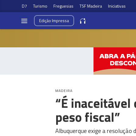
D7
Turismo
Freguesias
TSF Madeira
Iniciativas
Edição
Impressa
MADEIRA
“É inaceitável
peso fiscal”
Albuquerque exige a resolução 