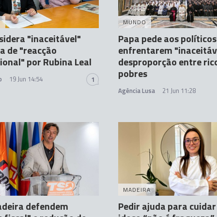
A
MUNDO
sidera "inaceitável"
Papa pede aos políticos
a de "reacção
enfrentarem "inaceitáv
cional" por Rubina Leal
desproporção entre ric
pobres
o
19 Jun 14:54
1
Agência Lusa
21 Jun 11:28
A
MADEIRA
deira defendem
Pedir ajuda para cuida