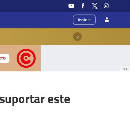
Assinar
×
PUB
 suportar este