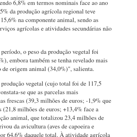
cendo 6,8% em termos nominais face ao ano
,5% da produção agrícola regional teve
 15,6% na componente animal, sendo as
erviços agrícolas e atividades secundárias não
período, o peso da produção vegetal foi
,0%), embora também se tenha revelado mais
 de origem animal (34,0%)", salienta.
rodução vegetal (cujo total foi de 117,5
onstata-se que as parcelas mais
las frescas (39,3 milhões de euros; -1,9% que
s (21,8 milhões de euros; +13,4% face a
ução animal, que totalizou 23,4 milhões de
ivou da avicultura (aves de capoeira e
or 64,6% daquele total. À atividade agrícola