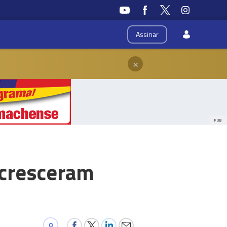
Assinar
×
PUB
 cresceram
0