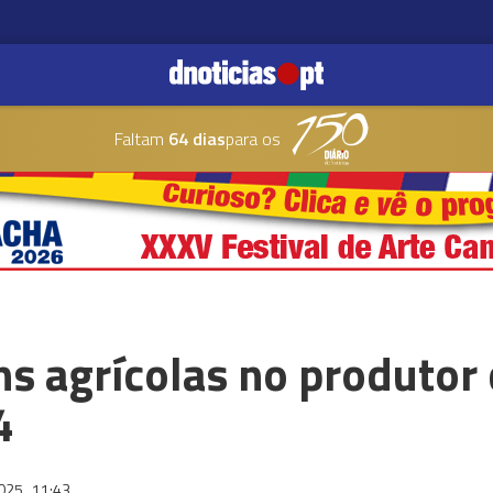
Faltam
64 dias
para os
ns agrícolas no produtor
4
2025
11:43