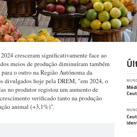
 2024 cresceram significativamente face ao
Úl
os dos meios de produção diminuíram também
o para o outro na Região Autónoma da
s divulgados hoje pela DREM, "em 2024, o
MUN
Médi
olas no produtor registou um aumento de
Ceut
 crescimento verificado tanto na produção
ução animal (+3,1%)".
MUN
Ceut
iden