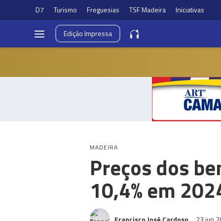
D7
Turismo
Freguesias
TSF Madeira
Iniciativas
Edição
Impressa
MADEIRA
Preços dos be
10,4% em 202
Francisco José Cardoso
23 jun 