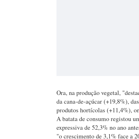
Ora, na produção vegetal, "dest
da cana-de-açúcar (+19,8%), das 
produtos hortícolas (+11,4%), on
A batata de consumo registou u
expressiva de 52,3% no ano anter
"o crescimento de 3,1% face a 20