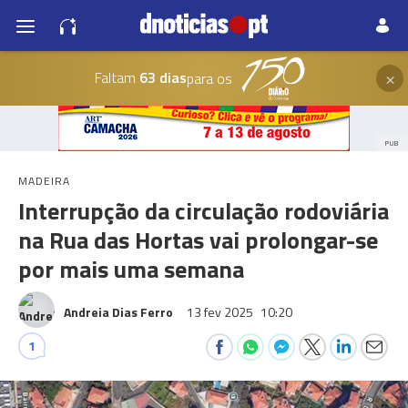
×
Faltam
63 dias
para os
PUB
MADEIRA
Interrupção da circulação rodoviária
na Rua das Hortas vai prolongar-se
por mais uma semana
Andreia Dias Ferro
13 fev 2025
10:20
1