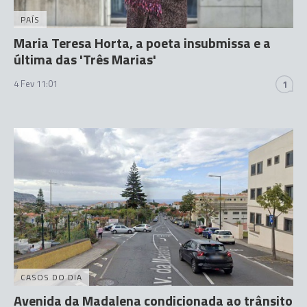
PAÍS
Maria Teresa Horta, a poeta insubmissa e a
última das 'Três Marias'
4 Fev 11:01
1
CASOS DO DIA
Avenida da Madalena condicionada ao trânsito