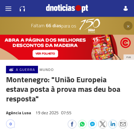
×
Faltam
66 dias
para os
PUB
A GUERRA
MUNDO
Montenegro: "União Europeia
estava posta à prova mas deu boa
resposta"
Agência Lusa
19 dez 2025
07:55
0