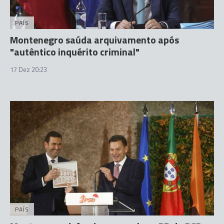
PAÍS
Montenegro saúda arquivamento após
"autêntico inquérito criminal"
17 Dez 20:23
PAÍS