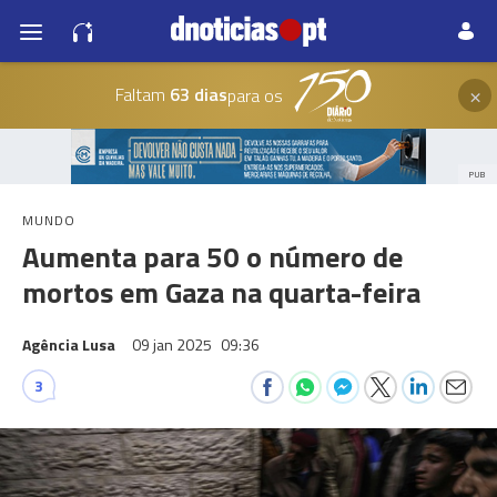
×
Faltam
63 dias
para os
PUB
MUNDO
Aumenta para 50 o número de
mortos em Gaza na quarta-feira
Agência Lusa
09 jan 2025
09:36
3