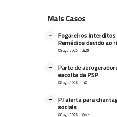
Mais Casos
Fogareiros interdito
Remédios devido ao ri
08 ago 2026
12:25
Parte de aerogerador
escolta da PSP
08 ago 2026
11:01
PJ alerta para chanta
sociais
08 ago 2026
10:47