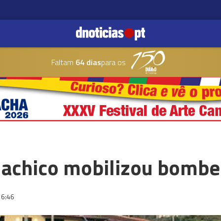
Faltam
64 dias
para os
achico mobilizou bombe
16:46