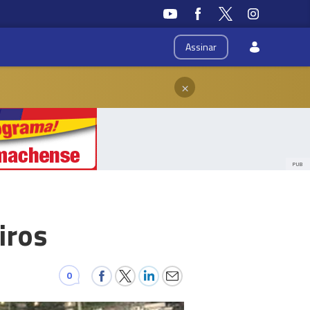
Assinar
×
PUB
iros
0