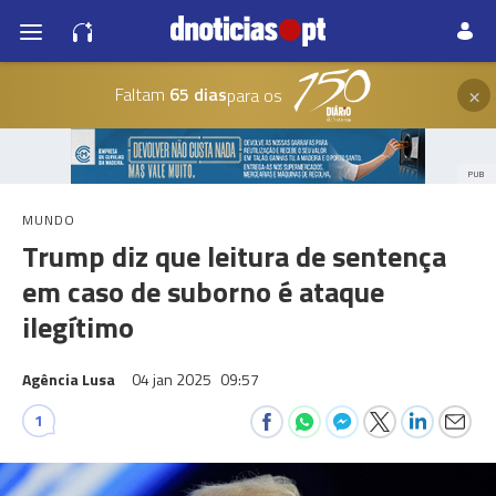
×
Faltam
65 dias
para os
PUB
MUNDO
Trump diz que leitura de sentença
em caso de suborno é ataque
ilegítimo
Agência Lusa
04 jan 2025
09:57
1