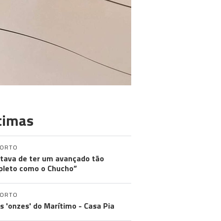
timas
PORTO
tava de ter um avançado tão
leto como o Chucho”
PORTO
os 'onzes' do Marítimo - Casa Pia