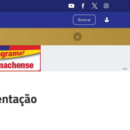
Assinar
×
PUB
entação