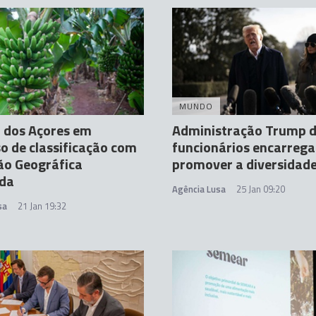
MUNDO
 dos Açores em
Administração Trump 
o de classificação com
funcionários encarrega
ão Geográfica
promover a diversidad
ida
Agência Lusa
25 Jan 09:20
sa
21 Jan 19:32