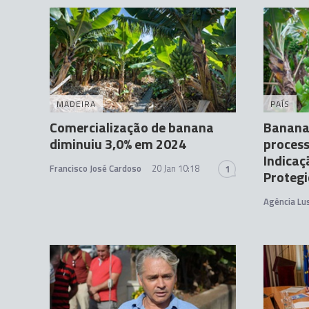
MADEIRA
PAÍS
Comercialização de banana
Banana
diminuiu 3,0% em 2024
process
Indicaç
Francisco José Cardoso
20 Jan 10:18
1
Proteg
Agência Lu