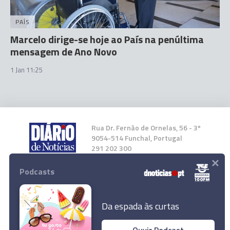
PAÍS
Marcelo dirige-se hoje ao País na penúltima
mensagem de Ano Novo
1 Jan 11:25
Rua Dr. Fernão de Ornelas, 56 - 3º
9054-514 Funchal, Portugal
291 202 300
×
Podcasts
Instale a nossa App
Da espada às curtas
Ouvir Podcast