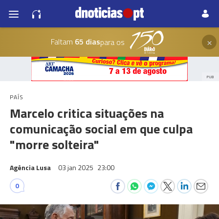
×
Faltam
65 dias
para os
PUB
PAÍS
Marcelo critica situações na
comunicação social em que culpa
"morre solteira"
Agência Lusa
03 jan 2025
23:00
0