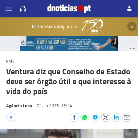
×
Faltam
63 dias
para os
PUB
PAÍS
Ventura diz que Conselho de Estado
deve ser órgão útil e que interesse à
vida do país
Agência Lusa
03 jan 2025
18:24
0