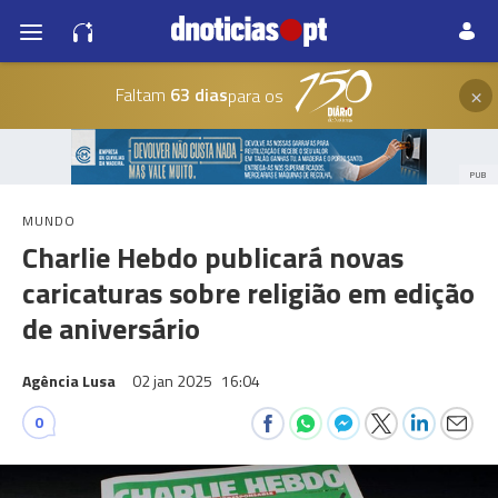
×
Faltam
63 dias
para os
PUB
MUNDO
Charlie Hebdo publicará novas
caricaturas sobre religião em edição
de aniversário
Agência Lusa
02 jan 2025
16:04
0