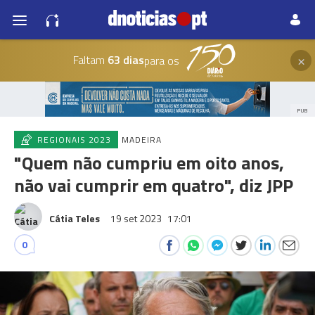
×
Faltam
63 dias
para os
PUB
REGIONAIS 2023
MADEIRA
"Quem não cumpriu em oito anos,
não vai cumprir em quatro", diz JPP
Cátia Teles
19 set 2023
17:01
0