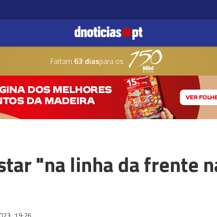
Faltam
63 dias
para os
tar "na linha da frente n
2023
19:26