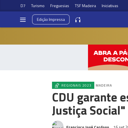
D7
Turismo
Freguesias
TSF Madeira
Iniciativas
Edição
Impressa
REGIONAIS 2023
MADEIRA
CDU garante es
Justiça Social"
Francisco José Cardoso
16 set 