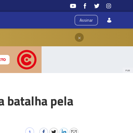
Assinar
×
PUB
a batalha pela
1