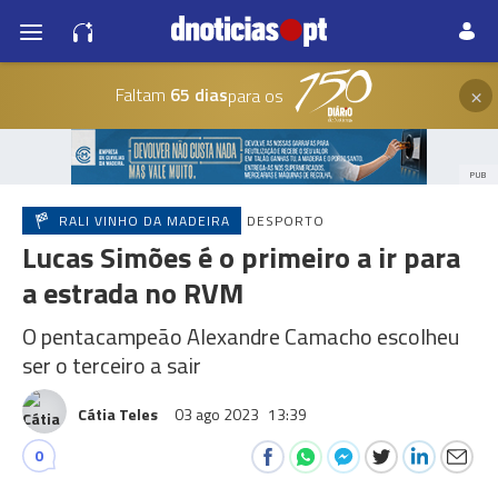
×
Faltam
65 dias
para os
PUB
RALI VINHO DA MADEIRA
DESPORTO
Lucas Simões é o primeiro a ir para
a estrada no RVM
O pentacampeão Alexandre Camacho escolheu
ser o terceiro a sair
Cátia Teles
03 ago 2023
13:39
0