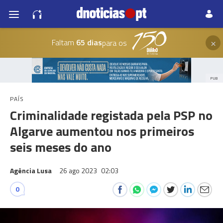
×
Faltam
65 dias
para os
PUB
PAÍS
Criminalidade registada pela PSP no
Algarve aumentou nos primeiros
seis meses do ano
Agência Lusa
26 ago 2023
02:03
0