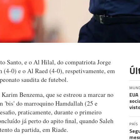
ito Santo, e o Al Hilal, do compatriota Jorge
Úl
h (4-0) e o Al Raed (4-0), respetivamente, em
peonato saudita de futebol.
MUN
s Karim Benzema, que se estreou a marcar no
EUA 
soci
m 'bis' do marroquino Hamdallah (25 e
vist
desafio, praticamente, durante o primeiro
oncluído já perto do apito final, quando Saleh
PAÍS
tento da partida, em Riade.
Segu
mes