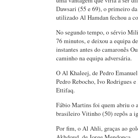
uma vantagem que viria a ser di
Dawsari (55 e 69), o primeiro d
utilizado Al Hamdan fechou a co
No segundo tempo, o sérvio Mili
76 minutos, e deixou a equipa d
instantes antes do camaronês 
caminho na equipa adversária.
O Al Khaleej, de Pedro Emanuel,
Pedro Rebocho, Ivo Rodrigues e
Ettifaq.
Fábio Martins foi quem abriu o a
brasileiro Vitinho (50) repôs a i
Por fim, o Al Ahli, graças ao gol
Akhdoud, de Jorge Mendonça.