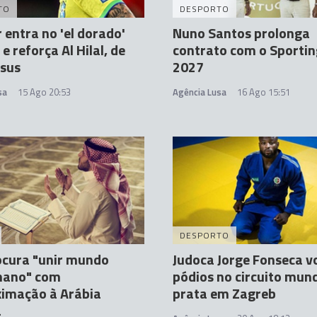
TO
DESPORTO
entra no 'el dorado'
Nuno Santos prolonga
e reforça Al Hilal, de
contrato com o Sportin
esus
2027
sa
15 Ago 20:53
Agência Lusa
16 Ago 15:51
DESPORTO
ocura "unir mundo
Judoca Jorge Fonseca v
ano" com
pódios no circuito mun
ximação à Arábia
prata em Zagreb
a