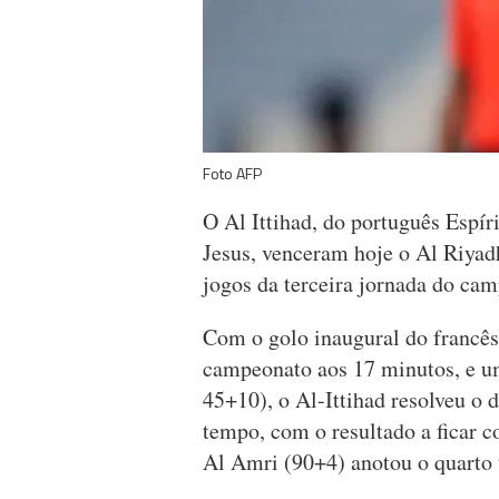
Foto AFP
O Al Ittihad, do português Espír
Jesus, venceram hoje o Al Riyad
jogos da terceira jornada do cam
Com o golo inaugural do francê
campeonato aos 17 minutos, e u
45+10), o Al-Ittihad resolveu o 
tempo, com o resultado a ficar c
Al Amri (90+4) anotou o quarto 