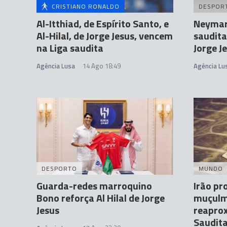
CRISTIANO RONALDO
DESPOR
Al-Itthiad, de Espírito Santo, e
Neymar 
Al-Hilal, de Jorge Jesus, vencem
saudita 
na Liga saudita
Jorge J
Agência Lusa
14 Ago 18:49
Agência Lu
DESPORTO
MUNDO
Guarda-redes marroquino
Irão pr
Bono reforça Al Hilal de Jorge
muçulm
Jesus
reapro
Saudit