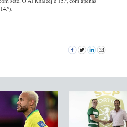
com sete. O Al Khaleej é 15.º, com apenas
4.º).