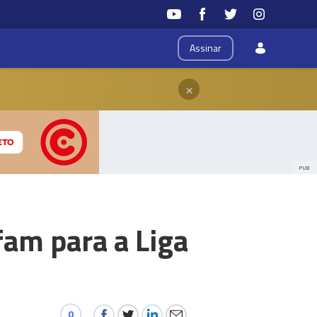
Assinar
×
PUB
fam para a Liga
0