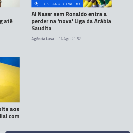
CRISTIANO RONALDO
Al Nassr sem Ronaldo entra a
g até
perder na 'nova' Liga da Arábia
Saudita
Agência Lusa
14 Ago 21:52
olta aos
dial com