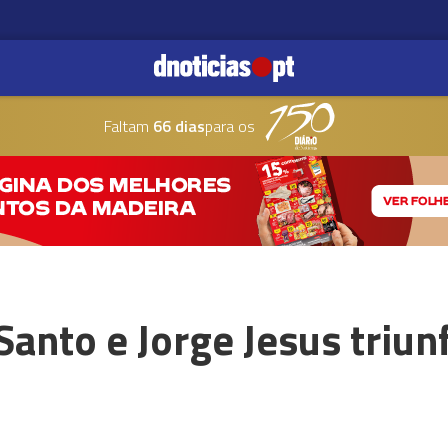
Faltam
66 dias
para os
Santo e Jorge Jesus triun