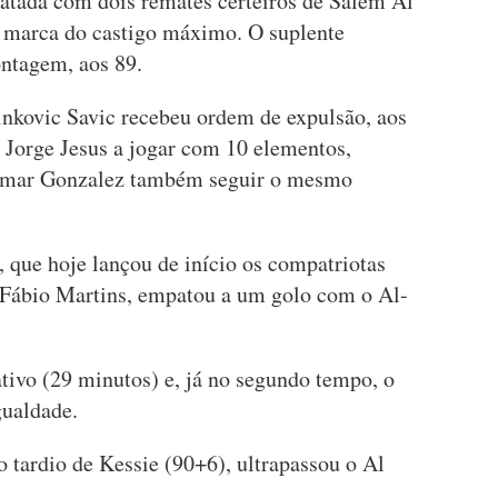
latada com dois remates certeiros de Salem Al
a marca do castigo máximo. O suplente
ntagem, aos 89.
nkovic Savic recebeu ordem de expulsão, aos
e Jorge Jesus a jogar com 10 elementos,
Oumar Gonzalez também seguir o mesmo
 que hoje lançou de início os compatriotas
 Fábio Martins, empatou a um golo com o Al-
tivo (29 minutos) e, já no segundo tempo, o
gualdade.
o tardio de Kessie (90+6), ultrapassou o Al