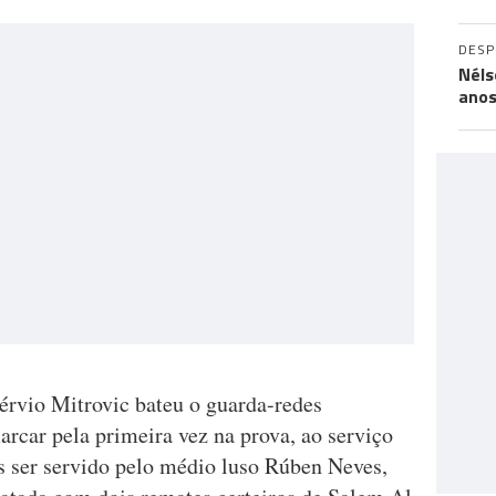
DES
Néls
ano
rvio Mitrovic bateu o guarda-redes
rcar pela primeira vez na prova, ao serviço
ós ser servido pelo médio luso Rúben Neves,