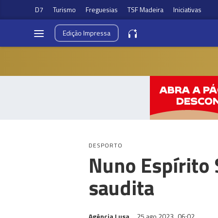
D7
Turismo
Freguesias
TSF Madeira
Iniciativas
Edição
Impressa
DESPORTO
Nuno Espírito 
saudita
Agência Lusa
25 ago 2023
06:02