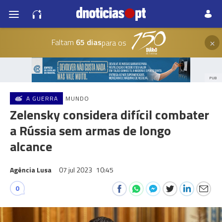
×
Faltam
65 dias
para os
PUB
A GUERRA
MUNDO
Zelensky considera difícil combater
a Rússia sem armas de longo
alcance
Agência Lusa
07 jul 2023
10:45
0