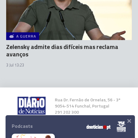
A GUERRA
Zelensky admite dias difíceis mas reclama
avanços
3 Jul 13:23
Rua Dr. Fernão de Ornelas, 56 - 3º
9054-514 Funchal, Portugal
291 202 300
×
Podcasts
Instale a nossa App