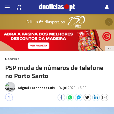
×
Faltam
65 dias
para os
PUB
MADEIRA
PSP muda de números de telefone
no Porto Santo
Miguel Fernandes Luís
04 jul 2023
16:39
1