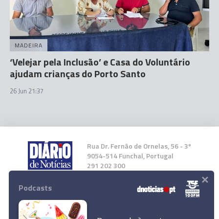
MADEIRA
‘Velejar pela Inclusão’ e Casa do Voluntário
ajudam crianças do Porto Santo
26 Jun 21:37
Rua Dr. Fernão de Ornelas, 56 - 3º
9054-514 Funchal, Portugal
291 202 300
×
Podcasts
Instale a nossa App