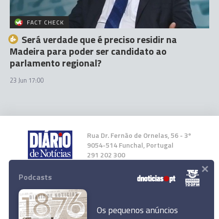
FACT CHECK
Será verdade que é preciso residir na
Madeira para poder ser candidato ao
parlamento regional?
23 Jun 17:00
Rua Dr. Fernão de Ornelas, 56 - 3º
9054-514 Funchal, Portugal
291 202 300
×
Podcasts
Instale a nossa App
Os pequenos anúncios