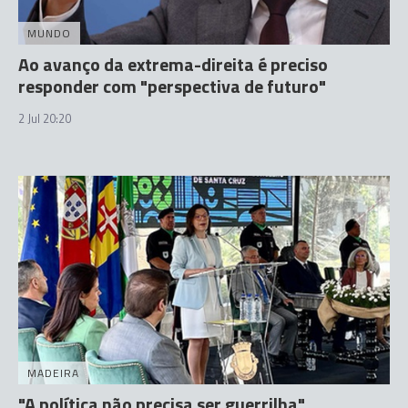
MUNDO
Ao avanço da extrema-direita é preciso
responder com "perspectiva de futuro"
2 Jul 20:20
MADEIRA
"A política não precisa ser guerrilha"