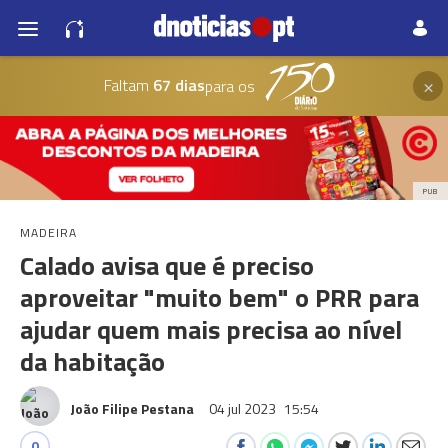
×
Faltam
67 dias
para os
PUB
MADEIRA
Calado avisa que é preciso
aproveitar "muito bem" o PRR para
ajudar quem mais precisa ao nível
da habitação
João Filipe Pestana
04 jul 2023
15:54
0