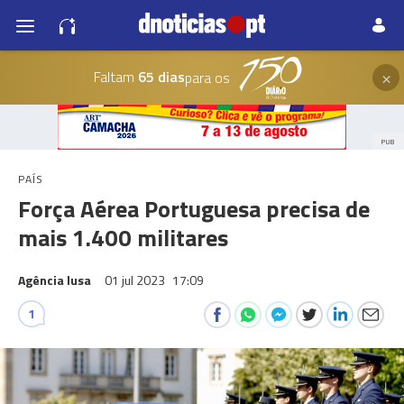
×
Faltam
65 dias
para os
PUB
PAÍS
Força Aérea Portuguesa precisa de
mais 1.400 militares
Agência lusa
01 jul 2023
17:09
1