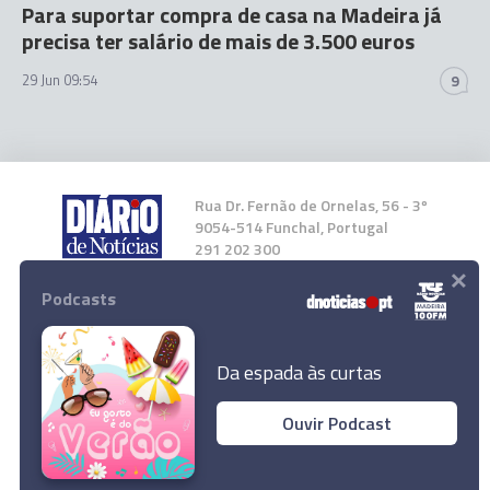
Para suportar compra de casa na Madeira já
precisa ter salário de mais de 3.500 euros
29 Jun 09:54
9
Rua Dr. Fernão de Ornelas, 56 - 3º
9054-514 Funchal, Portugal
291 202 300
×
Podcasts
Instale a nossa App
Da espada às curtas
Ouvir Podcast
Força Aérea transporta dois doentes para a
© 2023 Empresa Diário de Notícias, Lda.
Madeira
Todos os direitos reservados.
Ler Artigo