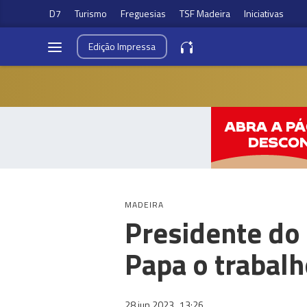
D7
Turismo
Freguesias
TSF Madeira
Iniciativas
Edição
Impressa
MADEIRA
Presidente do
Papa o trabalho
28 jun 2023
13:26