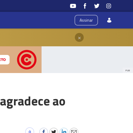
Assinar
×
PUB
 agradece ao
0