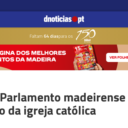
Faltam
64 dias
para os
 Parlamento madeirense
 da igreja católica