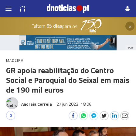
×
Faltam
65 dias
para os
PUB
MADEIRA
GR apoia reabilitação do Centro
Social e Paroquial do Seixal em mais
de 190 mil euros
Andreia Correia
27 jun 2023
18:06
0