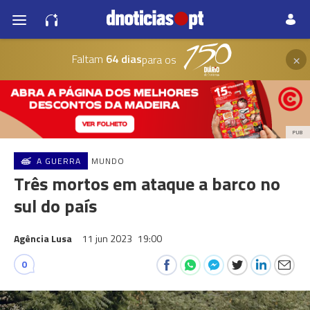
×
Faltam
64 dias
para os
PUB
A GUERRA
MUNDO
Três mortos em ataque a barco no
sul do país
Agência Lusa
11 jun 2023
19:00
0