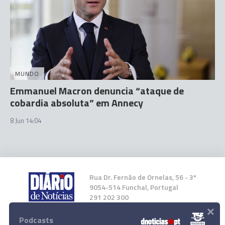
MUNDO
Emmanuel Macron denuncia “ataque de
cobardia absoluta” em Annecy
8 Jun 14:04
Rua Dr. Fernão de Ornelas, 56 - 3º
9054-514 Funchal, Portugal
291 202 300
×
Podcasts
Instale a nossa App