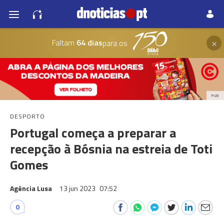
×
Faltam
64 dias
para os
PUB
DESPORTO
Portugal começa a preparar a
recepção à Bósnia na estreia de Toti
Gomes
Agência Lusa
13 jun 2023
07:52
0