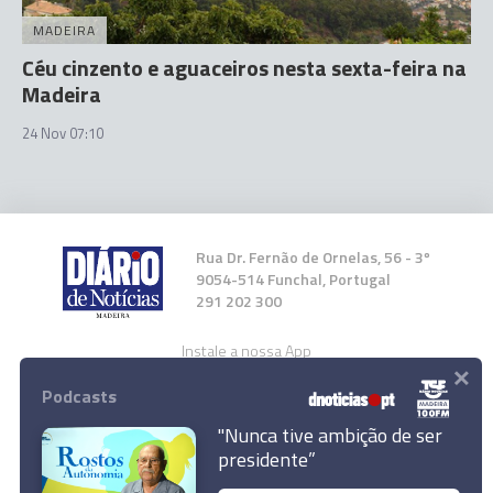
MADEIRA
Céu cinzento e aguaceiros nesta sexta-feira na
Madeira
24 Nov 07:10
Rua Dr. Fernão de Ornelas, 56 - 3º
9054-514 Funchal, Portugal
291 202 300
Instale a nossa App
×
Podcasts
"Nunca tive ambição de ser
presidente”
Céu nublado e aguaceiros fracos este sábado