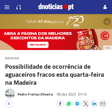
×
Faltam
63 dias
para os
PUB
MADEIRA
Possibilidade de ocorrência de
aguaceiros fracos esta quarta-feira
na Madeira
Pedro Freitas Oliveira
06 dez 2023
07:15
0