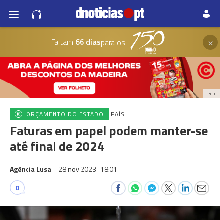
×
Faltam
66 dias
para os
PUB
ORÇAMENTO DO ESTADO
PAÍS
Faturas em papel podem manter-se
até final de 2024
Agência Lusa
28 nov 2023
18:01
0