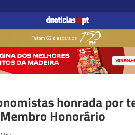
Faltam
63 dias
para os
nomistas honrada por te
 Membro Honorário
13:45