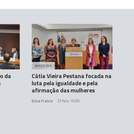
MADEIRA
o da
Cátia Vieira Pestana focada na
s
luta pela igualdade e pela
afirmação das mulheres
Erica Franco
25 Nov 16:00