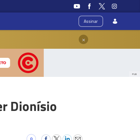
Assinar
×
PUB
r Dionísio
0