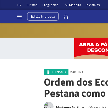
D7
Turismo
Freguesias
TSF Madeira
Iniciativas
Edição
Impressa
TURISMO
MADEIRA
Ordem dos Eco
Pestana como
Marianna Pacifico
28 nov 2023