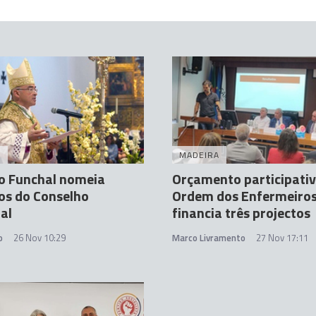
A
MADEIRA
o Funchal nomeia
Orçamento participativ
s do Conselho
Ordem dos Enfermeiro
al
financia três projectos
o
26 Nov 10:29
Marco Livramento
27 Nov 17:11