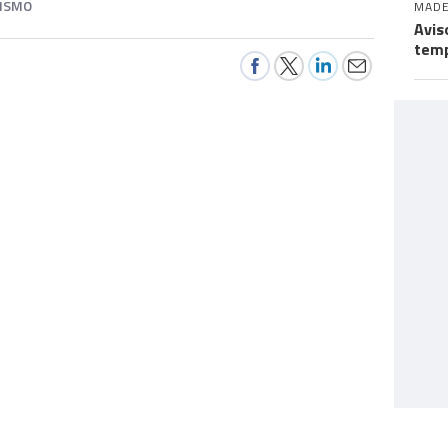
RISMO
MADE
Avis
temp