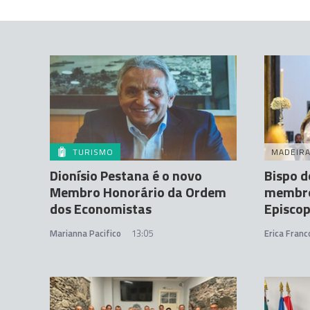
TURISMO
MADEIR
Dionísio Pestana é o novo
Bispo d
Membro Honorário da Ordem
membro
dos Economistas
Episcop
Marianna Pacifico
13:05
Erica Franc