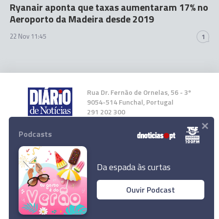
Ryanair aponta que taxas aumentaram 17% no
Aeroporto da Madeira desde 2019
22 Nov 11:45
1
Rua Dr. Fernão de Ornelas, 56 - 3º
9054-514 Funchal, Portugal
291 202 300
×
Podcasts
Instale a nossa App
Da espada às curtas
Ouvir Podcast
'Estendal dos Direitos' para ver na Praça
© 2023 Empresa Diário de Notícias, Lda.
Central do Forum Madeira
Todos os direitos reservados.
Ler Artigo