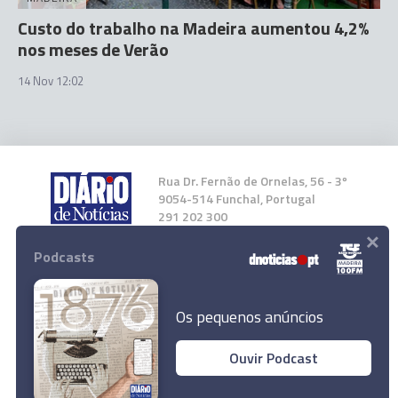
Custo do trabalho na Madeira aumentou 4,2%
nos meses de Verão
14 Nov 12:02
Rua Dr. Fernão de Ornelas, 56 - 3º
9054-514 Funchal, Portugal
291 202 300
×
Podcasts
Instale a nossa App
Os pequenos anúncios
Ouvir Podcast
© 2023 Empresa Diário de Notícias, Lda.
Todos os direitos reservados.