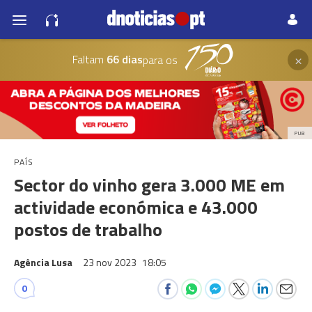
×
Faltam
66 dias
para os
PUB
PAÍS
Sector do vinho gera 3.000 ME em
actividade económica e 43.000
postos de trabalho
Agência Lusa
23 nov 2023
18:05
0