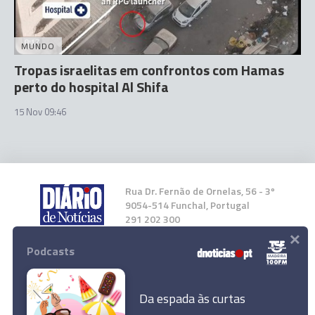
MUNDO
Tropas israelitas em confrontos com Hamas
perto do hospital Al Shifa
15 Nov 09:46
Rua Dr. Fernão de Ornelas, 56 - 3º
9054-514 Funchal, Portugal
291 202 300
×
Podcasts
Instale a nossa App
Da espada às curtas