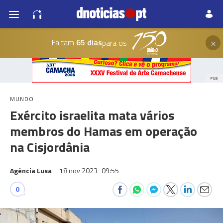
×
Faltam
65 dias
para os
PUB
MUNDO
Exército israelita mata vários
membros do Hamas em operação
na Cisjordânia
Agência Lusa
18 nov 2023
09:55
0