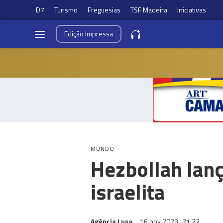
D7
Turismo
Freguesias
TSF Madeira
Iniciativas
Edição
Impressa
MUNDO
Hezbollah lanç
israelita
Agência Lusa
16 nov 2023
21:22