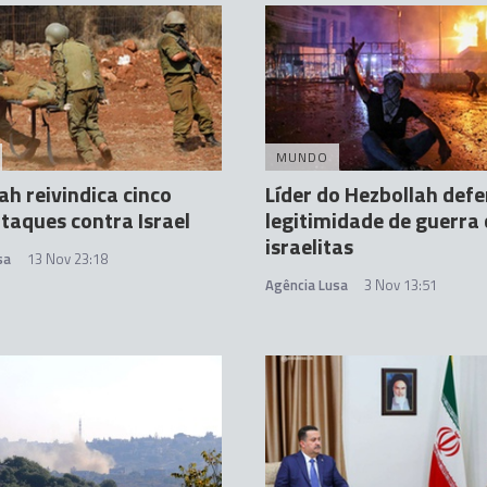
MUNDO
ah reivindica cinco
Líder do Hezbollah def
taques contra Israel
legitimidade de guerra
israelitas
sa
13 Nov 23:18
Agência Lusa
3 Nov 13:51