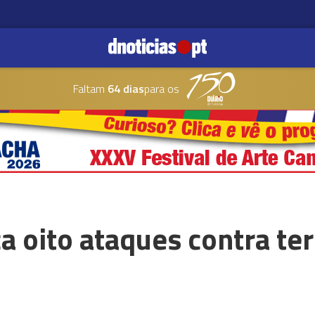
Faltam
64 dias
para os
a oito ataques contra ter