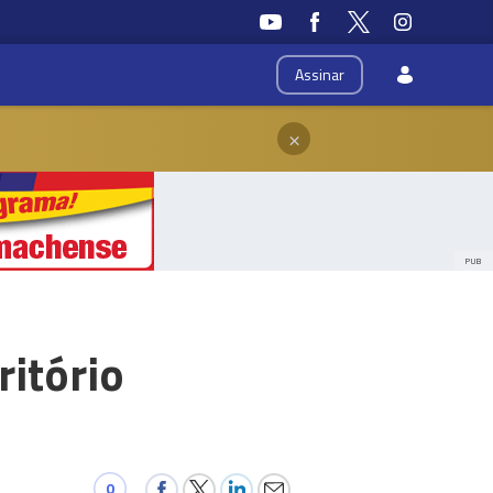
Assinar
×
PUB
ritório
0