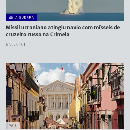
A GUERRA
Míssil ucraniano atingiu navio com mísseis de
cruzeiro russo na Crimeia
6 Nov 04:01
PAÍS