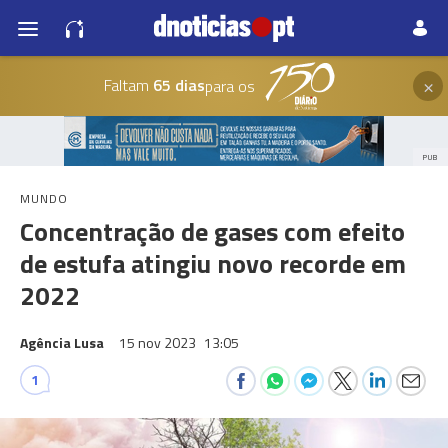
×
Faltam
65 dias
para os
PUB
MUNDO
Concentração de gases com efeito
de estufa atingiu novo recorde em
2022
Agência Lusa
15 nov 2023
13:05
1