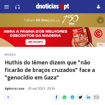
×
Faltam
66 dias
para os
PUB
MUNDO
Huthis do Iémen dizem que "não
ficarão de braços cruzados" face a
"genocídio em Gaza"
Agência Lusa
25 out 2023
20:24
0