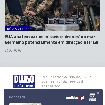
A GUERRA
EUA abatem vários mísseis e 'drones' no mar
Vermelho potencialmente em direcção a Israel
20 Out 06:02
Rua Dr. Fernão de Ornelas, 56 - 3º
9054-514 Funchal, Portugal
291 202 300
×
Podcasts
Instale a nossa App